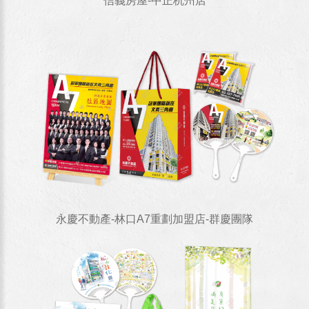
信義房屋-中正杭州店
永慶不動產-林口A7重劃加盟店-群慶團隊