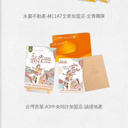
永慶不動產-林口A7文青加盟店-文青團隊
台灣房屋-A3中央特許加盟店-誠億地產